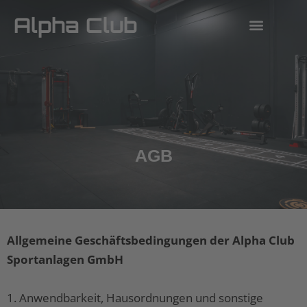
Zum
Alpha Club
Inhalt
springen
MITGLIED WERDEN
REFORMER CLASS BUCHEN
BALLSPORT BUCHEN
KURSE BUCHEN
AGB
Allgemeine Geschäftsbedingungen der Alpha Club
Sportanlagen GmbH
1. Anwendbarkeit, Hausordnungen und sonstige