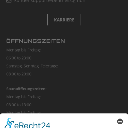
kundensupport@befitness.gmbh
KARRIERE
ÖFFNUNGSZEITEN
Montag bis Freitag:
06:00 to 23:00
Samstag, Sonntag, Feiertage:
08:00 to 20:00
Saunaöffnungszeiten:
Montag bis Freitag:
08:00 to 13:00
Montag bis Freitag:
16:00 to 22:30